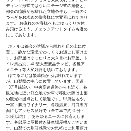
ディング形式ではないコテージ式の建物と、
都会の喧騒から離れた立地条件も、一時のく
つろぎをお求めの御客様に大変喜ばれており
ます。 お疲れのお客様へもごゆっくりお休
み頂けるよう、チェックアウトタイムも遅め
にしてあります。
ホテルは都会の喧騒から離れた丘の上に位
置し、静かな環境でゆっくりお過ごし頂けま
す。お部屋はゆったりと大き目のお部屋、ト
イレ風呂別、40型大型液晶テレビ、各種ア
メニティ等大変好評を頂いております。
ほてるにじは繁華街からは離れています
が、山梨県の中心に位置しています。国道
137号線沿い、中央高速道路からも近く、各
観光地に近い好立地でお車で移動の際は山梨
の観光の拠点として最適です。甲府盆地や、
一宮・勝沼ワイナリー、各種温泉、河口湖方
面にもアクセス良好で（全て車で約30分～
50分以内）、あらゆるニーズにお応えしま
す。各部屋に屋根付き駐車場屋根がございま
す。山梨での別荘感覚でお気軽にご利用頂け