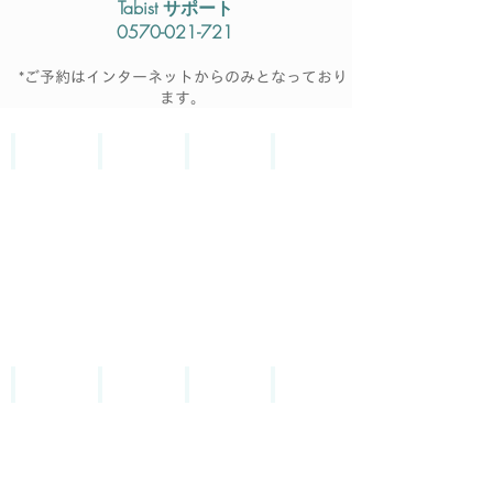
Tabist サポート
0570-021-721
*ご予約はインターネットからのみとなっており
ます。
ホテル周辺の情報
ホテルまでのアクセス
近隣のレストラン情報
ご宿泊はご予約から
イベント観光検索
カムイみさかスキー場近く
ゴルフ場への前乗りが楽
お勧め日帰り温泉