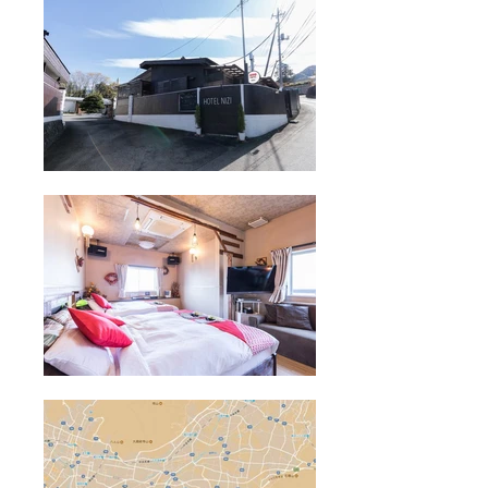
ら (大人料金3000円x1名)+(子供1
大人料金】とさせて頂いておりま
名無料)＝6000円 [Double Room] *
す。 *乳幼児（赤ちゃんです）は
この場合、大人1で子供2名で下記
人数に数えませんので、無料とな
の様に適用出来ます。 例：大人1
ります。ただし、枕、タオルの用
名+子供2名なら (大人料金3000円
意は省かせていただきます。
x1名)+(子供1名無料) +(子供料金2
人目=大人料金3000円) ＝6000円
[Double Room] (大人料金3000円x1
名)+(子供1名無料=ベッド1台利
用)+(子供料金2人目=大人料金
3000円)＝6000円 [Quad Room] *
実際は上のDoubleよりも少々値段
が上になります。 例：大人2名
+子供3名なら (大人料金3000円x2
名)+(子供2名無料=ベッド２台利
用)+(子供料金3人目=大人料金
3000円)＝9000円 [Quad Room]
例：大人2名+子供4名なら (大人料