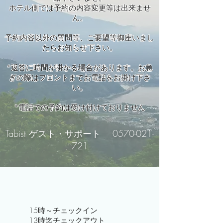
ホテル側では予約の内容変更等は出来ませ
ん。
​予約内容以外の質問等、ご要望等御座いまし
たらお知らせ下さい。
*返答に時間が掛かる場合があります。お急
ぎの際はフロントまでお電話をお掛け下さ
い。
*電話での予約は受け付けておりません
Tabist ゲスト・サポート
0570-021-
721
15時～チェックイン
​13時迄チェックアウト