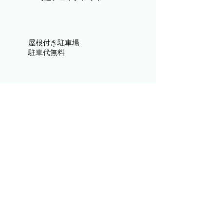
屋根付き駐車場
駐車代無料
コテージスタイル
​全室戸建
大きめゆったりのお部屋 35㎡
以上
動物不可