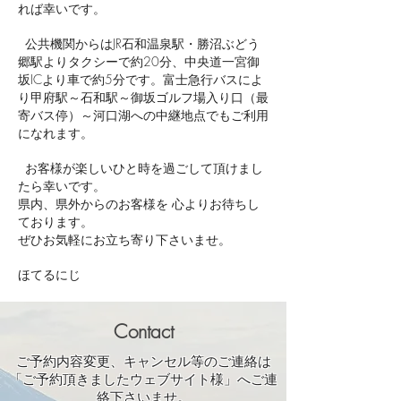
れば幸いです。
公共機関からはJR石和温泉駅・勝沼ぶどう
郷駅よりタクシーで約20分、中央道一宮御
坂ICより車で約5分です。富士急行バスによ
り甲府駅～石和駅～御坂ゴルフ場入り口（最
寄バス停）～河口湖への中継地点でもご利用
になれます。
​ お客様が楽しいひと時を過ごして頂けまし
たら幸いです。
県内、県外からのお客様を 心よりお待ちし
ております。
ぜひお気軽にお立ち寄り下さいませ。
ほてるにじ
Contact
ご予約内容変更、キャンセル等のご連絡は
「ご予約頂きましたウェブサイト様」へご連
絡下さいませ。