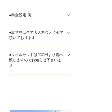
ダブルルーム：1名様まで無料 ク
ワッドルーム：2名様まで無料
●料金設定 例:
（大人1名様の場合はお子様1名様
例：料金は仮料金です。ホテル払
まで無料） *無料のお子様におき
いの場合はOYOの規定により日に
ましては添い寝の枕、タオル等の
●就学児は全て大人料金とさせて
頂いております。
より値段が変動しています。 例：
用意を省かせていただきます。 上
大人1名+子供1名なら Double
記人数以上のお子様がお泊りの場
*乳幼児（赤ちゃんです）は人数
Room なら (大人料金4000円x1
合、お子様1名につき大人1名分の
に数えませんので、無料となりま
●タオルセットは500円より貸出
名)+(子供1名無料)＝4000円
料金を追加で頂戴いたします。 チ
致しますのでお知らせ下さいま
す。ただし、枕、タオルの用意は
[Double Room] 例：大人1名+子供1
ェックイン時にお支払いをお願い
せ。
省かせていただきます。
名でQuadrupleなら (大人料金
致します。 *検索サイトで「子
3000円x1名)+(子供1名=無料なの
供」と入力すると、検索結果に表
*無料のお子様におきましては添
では？となりますが、ベッド2台
示されないようです。当ホテルで
い寝の枕、タオル等の用意を省か
を利用になるので、「ベッド1台
は食事プラン等ございませんの
せていただきます。 *乳幼児（赤
につき1名の添い寝無料」の条件
で、お子様料金等は設定されてお
ちゃんです）は人数に数えません
を満たさない=大人料金3000円x1
りません。 ご家族でご予約の場合
ので、無料となります。 ただし、
名) ＝6000円 [Quad Room] 例：大
はお子様含め全て大人人数でご予
枕、タオルの用意は省かせていた
人2名+子供1名で Double Room な
約下さいませ。 *【就学時は全て
だきます。