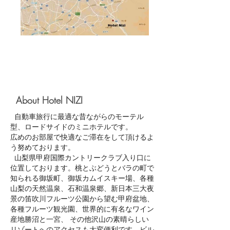
金3000円x2名)+(子供2名無料=ベ
ッド２台利用)+(子供3-4人目=大人
料金3000円x2名)＝12000円
[Quad Room のMax定員 6名] *消
防法の定員がありますので、規定
人数以上のご宿泊は出来ません。
About Hotel NIZI
自動車旅行に最適な昔ながらのモーテル
型、ロードサイドのミニホテルです。
広めのお部屋で快適なご滞在をして頂けるよ
う努めております。
山梨県甲府国際カントリークラブ入り口に
位置しております。桃とぶどうとバラの町で
知られる御坂町、御坂カムイスキー場、各種
山梨の天然温泉、石和温泉郷、新日本三大夜
景の笛吹川フルーツ公園から望む甲府盆地、
各種フルーツ観光園、世界的に有名なワイン
産地勝沼と一宮、 その他沢山の素晴らしい
リゾートへのアクセスも大変便利です。ビル