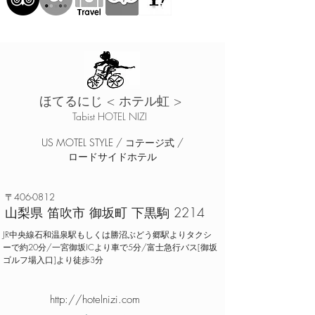
ほてるにじ
< ホテル虹 >
Tabist HOTEL NIZI
US MOTEL STYLE / コテージ式 /
ロードサイドホテル
〒406-0812
山梨県 笛吹市 御坂町 下黒駒 2214
JR中央線石和温泉駅もしくは勝沼ぶどう郷駅よりタクシ
ーで約20分/一宮御坂ICより車で5分/富士急行バス[御坂
ゴルフ場入口]より徒歩3分
http://hotelnizi.com